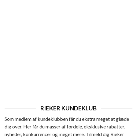
DAME
Rieker Lang Støvle Dame
Den
Den
899,95
kr.
719,95
kr.
oprindelige
aktuelle
pris
pris
var:
er:
899,95 kr..
719,95 kr..
RIEKER KUNDEKLUB
Som medlem af kundeklubben får du ekstra meget at glæde
dig over. Her får du masser af fordele, eksklusive rabatter,
nyheder, konkurrencer og meget mere. Tilmeld dig Rieker