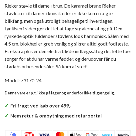
Rieker støvle til dame i brun. De karamel brune Rieker
støvletter til damer i kunstlæder er ikke kun en ægte
blikfang, men også utroligt behagelige til hverdagen.
Lynlåsen i siden gør det let at tage støvlerne af og på. Den
rynkede optik fuldender støvlens look harmonisk. Sålen med
4,5 cm. blokhæl er greb venlig og sikrer altid godt fodfæste.
Et ekstra plus er den ekstra bløde indlægssål og det lette foer
sørger for at du har varme fødder, og derudover får du
stødabsorberende såler. Så kom af sted!
Model: 73170-24
Denne vare er p.t. ikke på lager og er derfor ikke tilgængelig.
✓
Fri fragt ved køb over 499,-
✓
Nem retur & ombytning med returportal