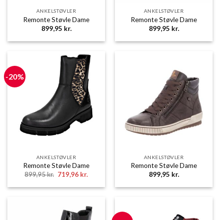
ANKELSTØVLER
ANKELSTØVLER
Remonte Støvle Dame
Remonte Støvle Dame
899,95
kr.
899,95
kr.
-20%
ANKELSTØVLER
ANKELSTØVLER
Remonte Støvle Dame
Remonte Støvle Dame
Den
Den
899,95
kr.
719,96
kr.
899,95
kr.
oprindelige
aktuelle
pris
pris
var:
er:
899,95 kr..
719,96 kr..