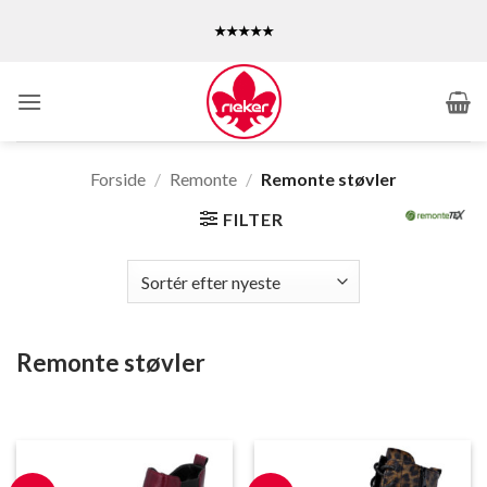
Fortsæt
★★★★★
til
indhold
Forside
/
Remonte
/
Remonte støvler
FILTER
Remonte støvler