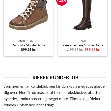
-20%
ANKELSTØVLER
DAME
Remonte Støvle Dame
Remonte Lang Støvle Dame
Den
Den
899,95
kr.
1.199,95
kr.
959,96
kr.
oprindelige
aktuell
pris
pris
var:
er:
1.199,95 kr..
959,96 
RIEKER KUNDEKLUB
Som medlem af kundeklubben får du ekstra meget at glæde
dig over. Her får du masser af fordele, eksklusive rabatter,
nyheder, konkurrencer og meget mere. Tilmeld dig Rieker
kundeklubben herunder i dag!