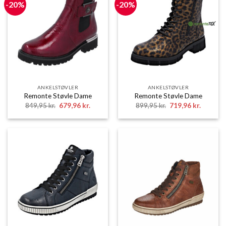
-20%
-20%
ANKELSTØVLER
ANKELSTØVLER
Remonte Støvle Dame
Remonte Støvle Dame
Den
Den
Den
Den
849,95
kr.
679,96
kr.
899,95
kr.
719,96
kr.
oprindelige
aktuelle
oprindelige
aktuelle
pris
pris
pris
pris
var:
er:
var:
er:
849,95 kr..
679,96 kr..
899,95 kr..
719,96 k