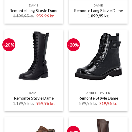
DAME
DAME
Remonte Lang Støvle Dame
Remonte Lang Støvle Dame
Den
Den
1.199,95
kr.
959,96
kr.
1.099,95
kr.
oprindelige
aktuelle
pris
pris
var:
er:
1.199,95 kr..
959,96 kr..
-20%
-20%
DAME
ANKELSTØVLER
Remonte Støvle Dame
Remonte Støvle Dame
Den
Den
Den
Den
1.199,95
kr.
959,96
kr.
899,95
kr.
719,96
kr.
oprindelige
aktuelle
oprindelige
aktuelle
pris
pris
pris
pris
var:
er:
var:
er:
1.199,95 kr..
959,96 kr..
899,95 kr..
719,96 k