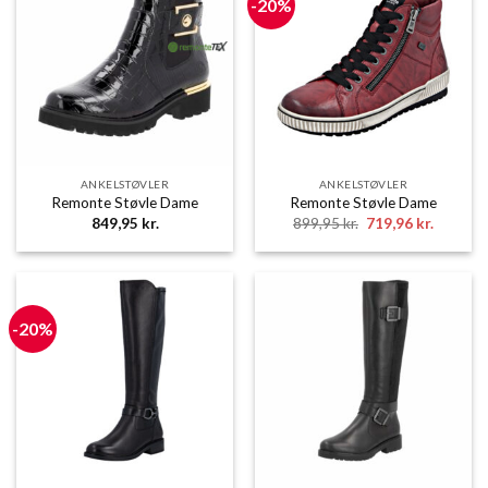
-20%
ANKELSTØVLER
ANKELSTØVLER
Remonte Støvle Dame
Remonte Støvle Dame
Den
Den
849,95
kr.
899,95
kr.
719,96
kr.
oprindelige
aktuelle
pris
pris
var:
er:
899,95 kr..
719,96 k
-20%