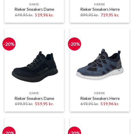
DAME
HERRE
Rieker Sneakers Dame
Rieker Sneakers Herre
Den
Den
Den
Den
649,95
kr.
519,96
kr.
899,95
kr.
719,95
kr.
oprindelige
aktuelle
oprindelige
aktuelle
pris
pris
pris
pris
var:
er:
var:
er:
649,95 kr..
519,96 kr..
899,95 kr..
719,95 k
-20%
-20%
DAME
HERRE
Rieker Sneakers Dame
Rieker Sneakers Herre
Den
Den
Den
Den
699,95
kr.
559,95
kr.
649,95
kr.
519,96
kr.
oprindelige
aktuelle
oprindelige
aktuelle
pris
pris
pris
pris
var:
er:
var:
er:
699,95 kr..
559,95 kr..
649,95 kr..
519,96 k
-20%
-20%