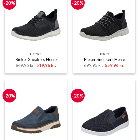
-20%
-20%
HERRE
HERRE
Rieker Sneakers Herre
Rieker Sneakers Herre
Den
Den
Den
Den
649,95
kr.
519,96
kr.
699,95
kr.
559,96
kr.
oprindelige
aktuelle
oprindelige
aktuelle
pris
pris
pris
pris
var:
er:
var:
er:
649,95 kr..
519,96 kr..
699,95 kr..
559,96 k
-20%
-20%