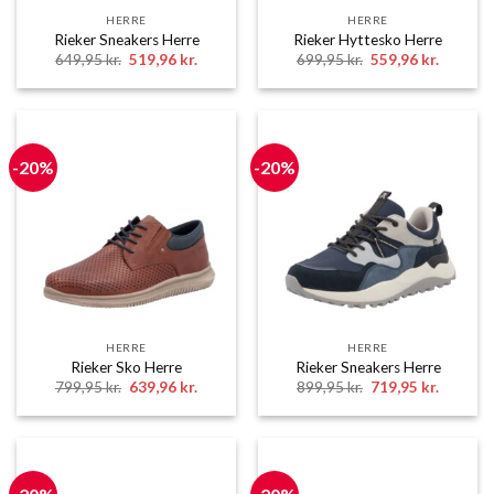
HERRE
HERRE
Rieker Sneakers Herre
Rieker Hyttesko Herre
Den
Den
Den
Den
649,95
kr.
519,96
kr.
699,95
kr.
559,96
kr.
oprindelige
aktuelle
oprindelige
aktuelle
pris
pris
pris
pris
var:
er:
var:
er:
649,95 kr..
519,96 kr..
699,95 kr..
559,96 k
-20%
-20%
HERRE
HERRE
Rieker Sko Herre
Rieker Sneakers Herre
Den
Den
Den
Den
799,95
kr.
639,96
kr.
899,95
kr.
719,95
kr.
oprindelige
aktuelle
oprindelige
aktuelle
pris
pris
pris
pris
var:
er:
var:
er:
799,95 kr..
639,96 kr..
899,95 kr..
719,95 k