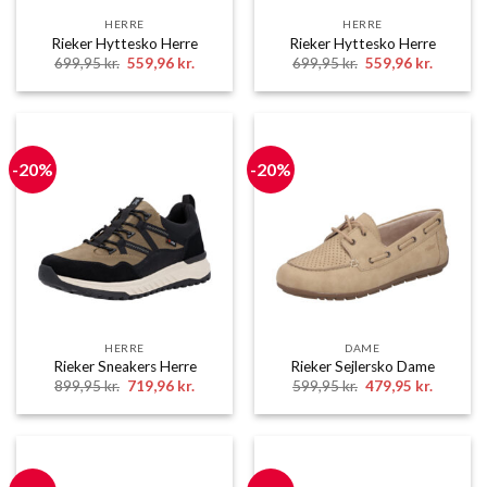
HERRE
HERRE
Rieker Hyttesko Herre
Rieker Hyttesko Herre
Den
Den
Den
Den
699,95
kr.
559,96
kr.
699,95
kr.
559,96
kr.
oprindelige
aktuelle
oprindelige
aktuelle
pris
pris
pris
pris
var:
er:
var:
er:
699,95 kr..
559,96 kr..
699,95 kr..
559,96 k
-20%
-20%
HERRE
DAME
Rieker Sneakers Herre
Rieker Sejlersko Dame
Den
Den
Den
Den
899,95
kr.
719,96
kr.
599,95
kr.
479,95
kr.
oprindelige
aktuelle
oprindelige
aktuelle
pris
pris
pris
pris
var:
er:
var:
er:
899,95 kr..
719,96 kr..
599,95 kr..
479,95 k