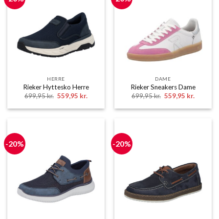
HERRE
DAME
Rieker Hyttesko Herre
Rieker Sneakers Dame
Den
Den
Den
Den
699,95
kr.
559,95
kr.
699,95
kr.
559,95
kr.
oprindelige
aktuelle
oprindelige
aktuelle
pris
pris
pris
pris
var:
er:
var:
er:
699,95 kr..
559,95 kr..
699,95 kr..
559,95 k
-20%
-20%