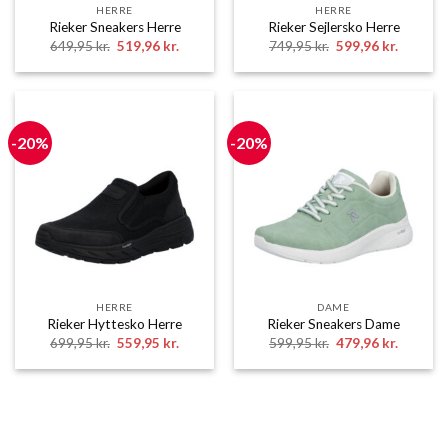
HERRE
HERRE
Rieker Sneakers Herre
Rieker Sejlersko Herre
Den
Den
Den
Den
649,95
kr.
519,96
kr.
749,95
kr.
599,96
kr.
oprindelige
aktuelle
oprindelige
aktuelle
pris
pris
pris
pris
var:
er:
var:
er:
649,95 kr..
519,96 kr..
749,95 kr..
599,96 k
-20%
-20%
HERRE
DAME
Rieker Hyttesko Herre
Rieker Sneakers Dame
Den
Den
Den
Den
699,95
kr.
559,95
kr.
599,95
kr.
479,96
kr.
oprindelige
aktuelle
oprindelige
aktuelle
pris
pris
pris
pris
var:
er:
var:
er:
699,95 kr..
559,95 kr..
599,95 kr..
479,96 k