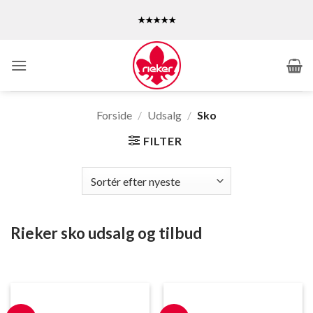
Fortsæt
★★★★★
til
indhold
Forside
/
Udsalg
/
Sko
FILTER
Rieker sko udsalg og tilbud