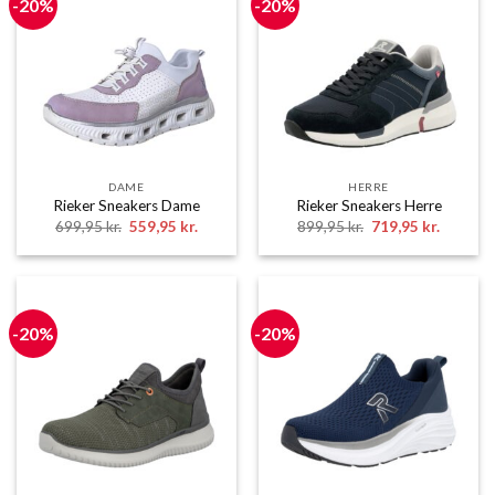
-20%
-20%
DAME
HERRE
Rieker Sneakers Dame
Rieker Sneakers Herre
Den
Den
Den
Den
699,95
kr.
559,95
kr.
899,95
kr.
719,95
kr.
oprindelige
aktuelle
oprindelige
aktuelle
pris
pris
pris
pris
var:
er:
var:
er:
699,95 kr..
559,95 kr..
899,95 kr..
719,95 k
-20%
-20%