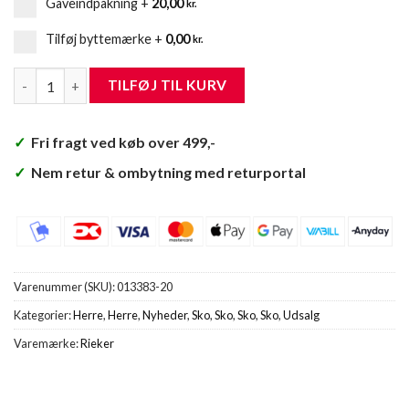
Gaveindpakning
+
20,00
kr.
Tilføj byttemærke
+
0,00
kr.
Rieker Sko Herre antal
TILFØJ TIL KURV
✓
Fri fragt ved køb over 499,-
✓
Nem retur & ombytning med returportal
Varenummer (SKU):
013383-20
Kategorier:
Herre
,
Herre
,
Nyheder
,
Sko
,
Sko
,
Sko
,
Sko
,
Udsalg
Varemærke:
Rieker