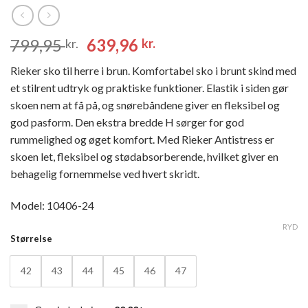
Den
Den
799,95
639,96
kr.
kr.
oprindelige
aktuelle
Rieker sko til herre i brun. Komfortabel sko i brunt skind med
pris
pris
et stilrent udtryk og praktiske funktioner. Elastik i siden gør
var:
er:
skoen nem at få på, og snørebåndene giver en fleksibel og
799,95 kr..
639,96 kr..
god pasform. Den ekstra bredde H sørger for god
rummelighed og øget komfort. Med Rieker Antistress er
skoen let, fleksibel og stødabsorberende, hvilket giver en
behagelig fornemmelse ved hvert skridt.
Model: 10406-24
RYD
Størrelse
42
43
44
45
46
47