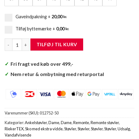
Gaveindpakning
+
20,00
kr.
Tilføj byttemærke
+
0,00
kr.
Remonte Støvle Dame antal
TILFØJ TIL KURV
✓
Fri fragt ved køb over 499,-
✓
Nem retur & ombytning med returportal
Varenummer (SKU):
012752-50
Kategorier:
Ankelstøvler
,
Dame
,
Dame
,
Remonte
,
Remonte støvler
,
RiekerTEX
,
Sko med ekstra vidde
,
Støvler
,
Støvler
,
Støvler
,
Støvler
,
Udsalg
,
Vandafvisende