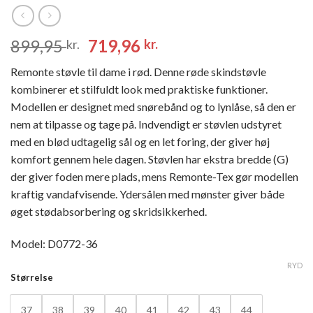
Den
Den
899,95
719,96
kr.
kr.
oprindelige
aktuelle
Remonte støvle til dame i rød. Denne røde skindstøvle
pris
pris
kombinerer et stilfuldt look med praktiske funktioner.
var:
er:
Modellen er designet med snørebånd og to lynlåse, så den er
899,95 kr..
719,96 kr..
nem at tilpasse og tage på. Indvendigt er støvlen udstyret
med en blød udtagelig sål og en let foring, der giver høj
komfort gennem hele dagen. Støvlen har ekstra bredde (G)
der giver foden mere plads, mens Remonte-Tex gør modellen
kraftig vandafvisende. Ydersålen med mønster giver både
øget stødabsorbering og skridsikkerhed.
Model: D0772-36
RYD
Størrelse
37
38
39
40
41
42
43
44