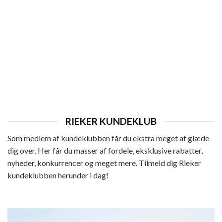
DAME
Rieker Lang Støvle Dame
Den
Den
899,95
kr.
719,95
kr.
oprindelige
aktuelle
pris
pris
var:
er:
899,95 kr..
719,95 kr..
RIEKER KUNDEKLUB
Som medlem af kundeklubben får du ekstra meget at glæde
dig over. Her får du masser af fordele, eksklusive rabatter,
nyheder, konkurrencer og meget mere. Tilmeld dig Rieker
kundeklubben herunder i dag!