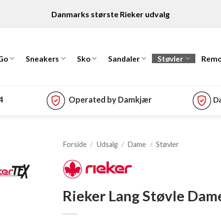
Danmarks største Rieker udvalg
 Go
Sneakers
Sko
Sandaler
Støvler
Remo
74
Operated by Damkjær
Da
Forside
/
Udsalg
/
Dame
/
Støvler
Rieker Lang Støvle Dam