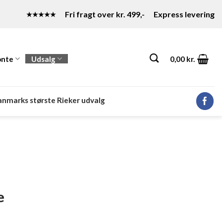
Fri fragt over kr. 499,-
Express levering
★★★★★
nte
Udsalg
0,00
kr.
nmarks største Rieker udvalg
e