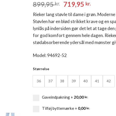
Den
Den
899,95
719,95
kr.
kr.
oprindelige
aktuelle
Rieker lang støvle til dame i grøn. Moderne 
pris
pris
Støvlen har en blød strikket krave og en s
var:
er:
lynlås på indersiden gør det let at tage den
899,95 kr..
719,95 k
for god komfort gennem hele dagen. Rieker
stødabsorberende ydersål med mønster giver
Model: 94692-52
Størrelse
36
37
38
39
40
41
42
Gaveindpakning
+
20,00
kr.
Tilføj byttemærke
+
0,00
kr.