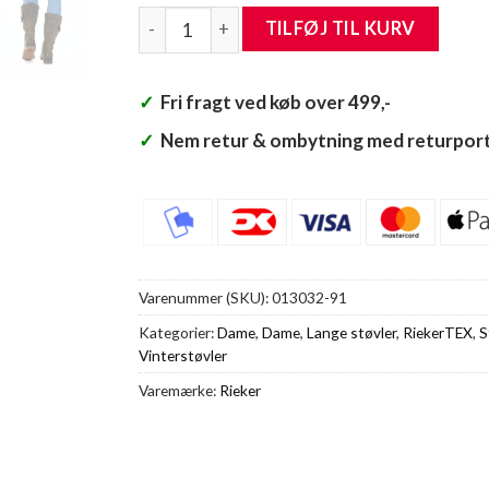
Rieker Lang Støvle Dame antal
TILFØJ TIL KURV
✓
Fri fragt ved køb over 499,-
✓
Nem retur & ombytning med returport
Varenummer (SKU):
013032-91
Kategorier:
Dame
,
Dame
,
Lange støvler
,
RiekerTEX
,
S
Vinterstøvler
Varemærke:
Rieker