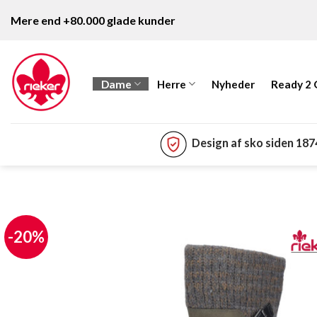
Fortsæt
Mere end +80.000 glade kunder
til
indhold
Dame
Herre
Nyheder
Ready 2
Design af sko siden 18
-20%