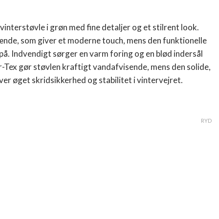
vinterstøvle i grøn med fine detaljer og et stilrent look.
pænde, som giver et moderne touch, mens den funktionelle
 på. Indvendigt sørger en varm foring og en blød indersål
r..
-Tex gør støvlen kraftigt vandafvisende, mens den solide,
 øget skridsikkerhed og stabilitet i vintervejret.
RYD