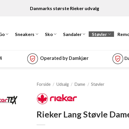
Danmarks største Rieker udvalg
 Go
Sneakers
Sko
Sandaler
Støvler
Remo
74
Operated by Damkjær
Da
Forside
/
Udsalg
/
Dame
/
Støvler
Rieker Lang Støvle Dam