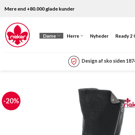
Fortsæt
Mere end +80.000 glade kunder
til
indhold
Dame
Herre
Nyheder
Ready 2
Design af sko siden 18
-20%