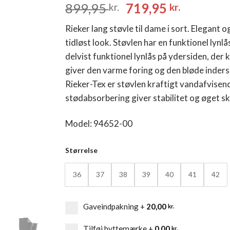
Den
Den
899,95
719,95
kr.
kr.
oprindelige
aktuelle
Rieker lang støvle til dame i sort. Elegant 
pris
pris
tidløst look. Støvlen har en funktionel lynl
var:
er:
delvist funktionel lynlås på ydersiden, der 
899,95 kr..
719,95 k
giver den varme foring og den bløde inder
Rieker-Tex er støvlen kraftigt vandafvise
stødabsorbering giver stabilitet og øget s
Model: 94652-00
Størrelse
36
37
38
39
40
41
42
Gaveindpakning
+
20,00
kr.
Tilføj byttemærke
+
0,00
kr.