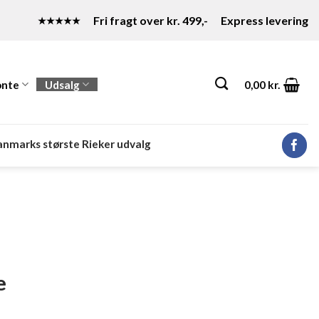
Fri fragt over kr. 499,-
Express levering
★★★★★
nte
Udsalg
0,00
kr.
nmarks største Rieker udvalg
e