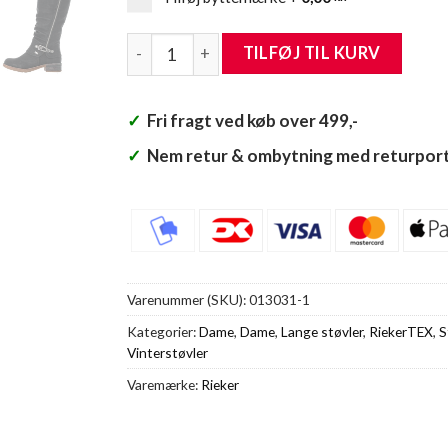
Rieker Lang Støvle Dame antal
TILFØJ TIL KURV
✓
Fri fragt ved køb over 499,-
✓
Nem retur & ombytning med returport
Varenummer (SKU):
013031-1
Kategorier:
Dame
,
Dame
,
Lange støvler
,
RiekerTEX
,
S
Vinterstøvler
Varemærke:
Rieker