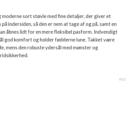
og moderne sort støvle med fine detaljer, der giver et
ås på indersiden, så den er nem at tage af og på, samt en
kan åbnes lidt for en mere fleksibel pasform. Indvendigt
r..
sål god komfort og holder fødderne lune. Takket være
nde, mens den robuste ydersål med mønster og
kridsikkerhed.
RYD