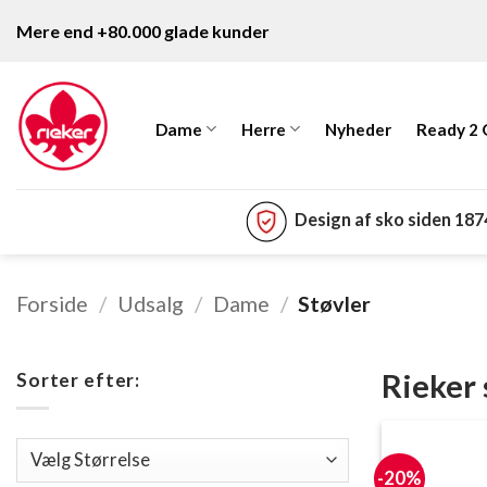
Fortsæt
Mere end +80.000 glade kunder
til
indhold
Dame
Herre
Nyheder
Ready 2
Design af sko siden 18
Forside
/
Udsalg
/
Dame
/
Støvler
Rieker 
Sorter efter:
-20%