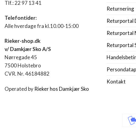
Tlf.: 22 97 13 41
Returnering
Telefontider:
Returportal
Alle hverdage fra kl.10.00-15:00
Returportal
Rieker-shop.dk
Returportal 
v/ Damkjær Sko A/S
Handelsbeti
Nørregade 45
7500 Holstebro
Persondatapo
CVR. Nr. 46184882
Kontakt
Operated by
Rieker hos Damkjær Sko