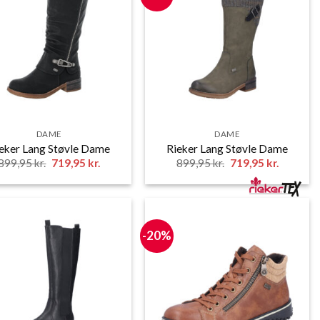
DAME
DAME
eker Lang Støvle Dame
Rieker Lang Støvle Dame
Den
Den
Den
Den
899,95
kr.
719,95
kr.
899,95
kr.
719,95
kr.
oprindelige
aktuelle
oprindelige
aktuelle
pris
pris
pris
pris
var:
er:
var:
er:
899,95 kr..
719,95 kr..
899,95 kr..
719,95 kr
-20%