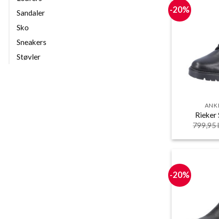
-20%
Sandaler
Sko
Sneakers
Støvler
ANK
Rieker
799,95
-20%