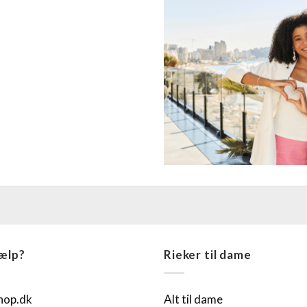
jælp?
Rieker til dame
hop.dk
Alt til dame