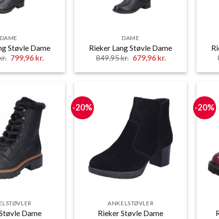
DAME
DAME
ng Støvle Dame
Rieker Lang Støvle Dame
Ri
Den
Den
Den
Den
kr.
799,96
kr.
849,95
kr.
679,96
kr.
oprindelige
aktuelle
oprindelige
aktuelle
pris
pris
pris
pris
var:
er:
var:
er:
999,95 kr..
799,96 kr..
849,95 kr..
679,96 kr..
-20%
-20%
ELSTØVLER
ANKELSTØVLER
 Støvle Dame
Rieker Støvle Dame