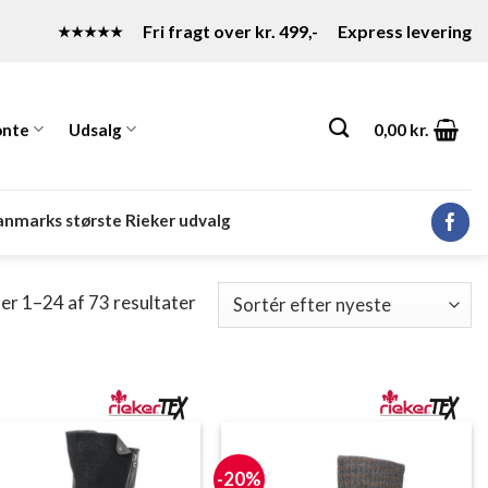
Fri fragt over kr. 499,-
Express levering
★★★★★
nte
Udsalg
0,00
kr.
nmarks største Rieker udvalg
Sorteret
er 1–24 af 73 resultater
efter
seneste
-20%