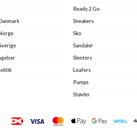
Ready 2 Go
 Danmark
Sneakers
 Norge
Sko
Sverige
Sandaler
ngelser
Slenters
litik
Loafers
Pumps
Støvler