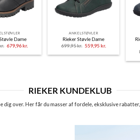
ELSTØVLER
ANKELSTØVLER
Ri
 Støvle Dame
Rieker Støvle Dame
Den
Den
Den
Den
kr.
679,96
kr.
699,95
kr.
559,95
kr.
oprindelige
aktuelle
oprindelige
aktuelle
pris
pris
pris
pris
var:
er:
var:
er:
849,95 kr..
679,96 kr..
699,95 kr..
559,95 kr..
RIEKER KUNDEKLUB
dig over. Her får du masser af fordele, eksklusive rabatter