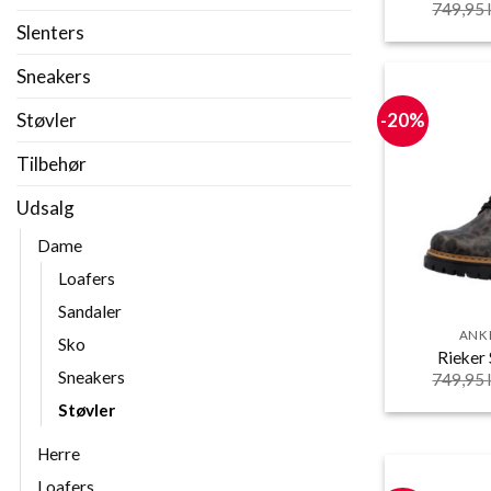
749,95
Slenters
Sneakers
Støvler
-20%
Tilbehør
Udsalg
Dame
Loafers
Sandaler
ANK
Sko
Rieker
Sneakers
749,95
Støvler
Herre
Loafers