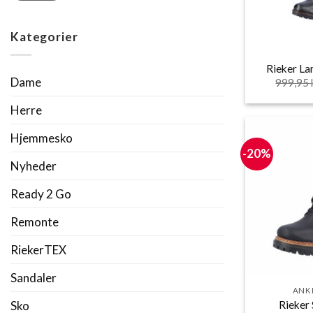
Kategorier
Rieker La
Dame
999,95
Herre
Hjemmesko
-20%
Nyheder
Ready 2 Go
Remonte
RiekerTEX
Sandaler
ANK
Sko
Rieker