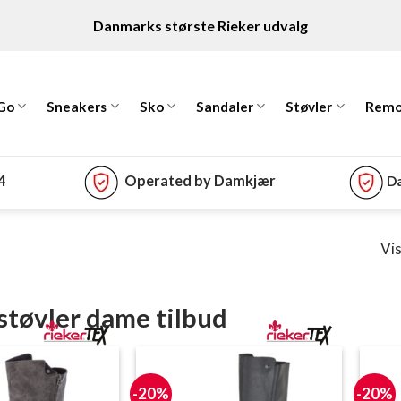
Danmarks største Rieker udvalg
 Go
Sneakers
Sko
Sandaler
Støvler
Remo
74
Operated by Damkjær
Da
Vis
støvler dame tilbud
-20%
-20%