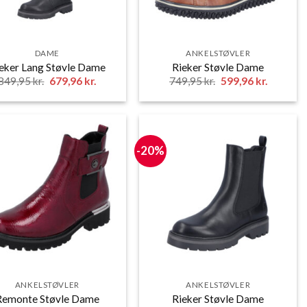
DAME
ANKELSTØVLER
eker Lang Støvle Dame
Rieker Støvle Dame
Den
Den
Den
Den
849,95
kr.
679,96
kr.
749,95
kr.
599,96
kr.
oprindelige
aktuelle
oprindelige
aktuelle
pris
pris
pris
pris
var:
er:
var:
er:
849,95 kr..
679,96 kr..
749,95 kr..
599,96 kr
-20%
ANKELSTØVLER
ANKELSTØVLER
Remonte Støvle Dame
Rieker Støvle Dame