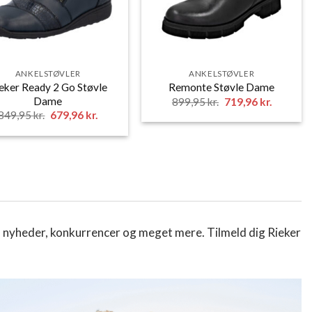
ANKELSTØVLER
ANKELSTØVLER
eker Ready 2 Go Støvle
Remonte Støvle Dame
Dame
Den
Den
899,95
kr.
719,96
kr.
oprindelige
aktuelle
Den
Den
849,95
kr.
679,96
kr.
pris
pris
oprindelige
aktuelle
var:
er:
pris
pris
899,95 kr..
719,96 kr
var:
er:
849,95 kr..
679,96 kr..
, nyheder, konkurrencer og meget mere. Tilmeld dig Rieker