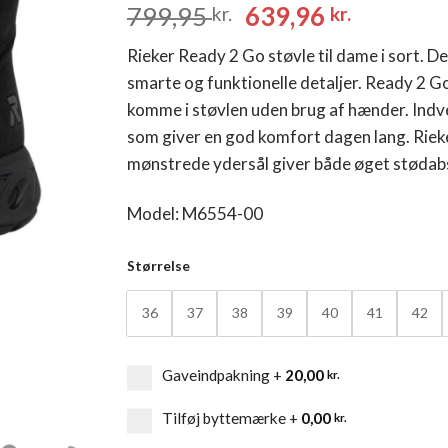
Den
Den
799,95
639,96
kr.
kr.
oprindelige
aktuelle
Rieker Ready 2 Go støvle til dame i sort. 
pris
pris
smarte og funktionelle detaljer. Ready 2 G
var:
er:
komme i støvlen uden brug af hænder. Indve
799,95 kr..
639,96 k
som giver en god komfort dagen lang. Riek
mønstrede ydersål giver både øget stødab
Model: M6554-00
Størrelse
36
37
38
39
40
41
42
Gaveindpakning
+
20,00
kr.
Tilføj byttemærke
+
0,00
kr.