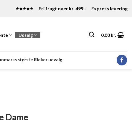
Fri fragt over kr. 499,-
Express levering
★★★★★
nte
Udsalg
0,00
kr.
nmarks største Rieker udvalg
le Dame