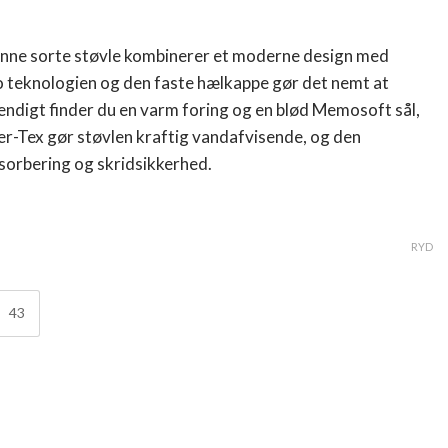
Denne sorte støvle kombinerer et moderne design med
o teknologien og den faste hælkappe gør det nemt at
ndigt finder du en varm foring og en blød Memosoft sål,
r..
er-Tex gør støvlen kraftig vandafvisende, og den
sorbering og skridsikkerhed.
RYD
43