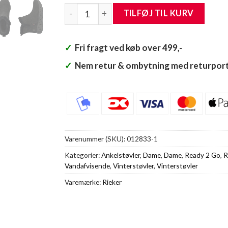
Rieker Ready 2 Go Støvle Dame antal
TILFØJ TIL KURV
✓
Fri fragt ved køb over 499,-
✓
Nem retur & ombytning med returport
Varenummer (SKU):
012833-1
Kategorier:
Ankelstøvler
,
Dame
,
Dame
,
Ready 2 Go
,
R
Vandafvisende
,
Vinterstøvler
,
Vinterstøvler
Varemærke:
Rieker