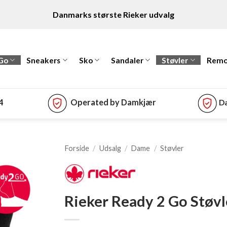
Danmarks største Rieker udvalg
 Go
Sneakers
Sko
Sandaler
Støvler
Remo
74
Operated by Damkjær
Da
Forside
/
Udsalg
/
Dame
/
Støvler
Rieker Ready 2 Go Støv