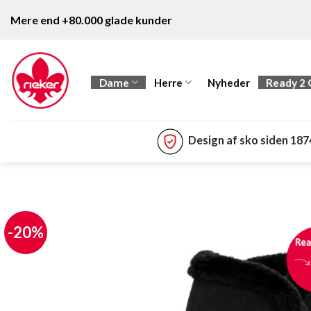
Fortsæt
Mere end +80.000 glade kunder
til
indhold
Dame
Herre
Nyheder
Ready 2
Design af sko siden 18
-20%