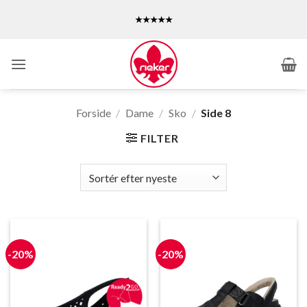
Fortsæt
★★★★★
til
indhold
Forside
/
Dame
/
Sko
/
Side 8
FILTER
-20%
-20%