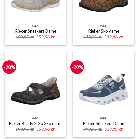
DAME
DAME
Rieker Sneakers Dame
Rieker Sko dame
Den
Den
Den
Den
699,95
kr.
559,96
kr.
649,95
kr.
519,96
kr.
oprindelige
aktuelle
oprindelige
aktuelle
pris
pris
pris
pris
var:
er:
var:
er:
699,95 kr..
559,96 kr..
649,95 kr..
519,96 k
-20%
-20%
DAME
DAME
Rieker Ready 2 Go Sko dame
Rieker Sneakers Dame
Den
Den
Den
Den
699,95
kr.
559,96
kr.
799,95
kr.
639,95
kr.
oprindelige
aktuelle
oprindelige
aktuelle
pris
pris
pris
pris