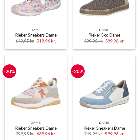
DAME
DAME
Rieker Sneakers Dame
Rieker Sko Dame
Den
Den
Den
Den
649,95
kr.
519,96
kr.
499,95
kr.
399,96
kr.
oprindelige
aktuelle
oprindelige
aktuelle
pris
pris
pris
pris
var:
er:
var:
er:
649,95 kr..
519,96 kr..
499,95 kr..
399,96 k
-20%
-20%
DAME
DAME
Rieker Sneakers Dame
Rieker Sneakers Dame
Den
Den
Den
Den
799,95
kr.
639,96
kr.
749,95
kr.
599,96
kr.
oprindelige
aktuelle
oprindelige
aktuelle