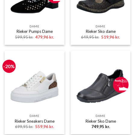
DAME
DAME
Rieker Pumps Dame
Rieker Sko dame
Den
Den
Den
Den
599,95
kr.
479,96
kr.
649,95
kr.
519,96
kr.
oprindelige
aktuelle
oprindelige
aktuelle
pris
pris
pris
pris
var:
er:
var:
er:
599,95 kr..
479,96 kr..
649,95 kr..
519,96 k
-20%
DAME
DAME
Rieker Sneakers Dame
Rieker Sko Dame
Den
Den
699,95
kr.
559,96
kr.
749,95
kr.
oprindelige
aktuelle
pris
pris