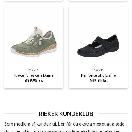
pris
pris
var:
er:
599,95 kr..
479,96 k
DAME
DAME
Rieker Sneakers Dame
Remonte Sko Dame
699,95
kr.
649,95
kr.
RIEKER KUNDEKLUB
Som medlem af kundeklubben får du ekstra meget at glæde
dig over. Her får du masser af fordele, eksklusive rabatter,