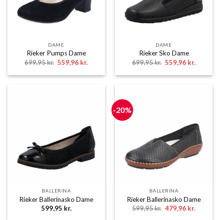
DAME
DAME
Rieker Pumps Dame
Rieker Sko Dame
Den
Den
Den
Den
699,95
kr.
559,96
kr.
699,95
kr.
559,96
kr.
oprindelige
aktuelle
oprindelige
aktuelle
pris
pris
pris
pris
var:
er:
var:
er:
699,95 kr..
559,96 kr..
699,95 kr..
559,96 k
-20%
BALLERINA
BALLERINA
Rieker Ballerinasko Dame
Rieker Ballerinasko Dame
Den
Den
599,95
kr.
599,95
kr.
479,96
kr.
oprindelige
aktuelle