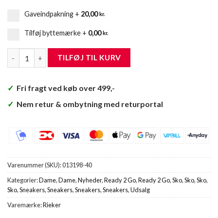
Gaveindpakning
+
20,00
kr.
Tilføj byttemærke
+
0,00
kr.
Rieker Ready 2 Go Sneakers Dame antal
TILFØJ TIL KURV
✓
Fri fragt ved køb over 499,-
✓
Nem retur & ombytning med returportal
Varenummer (SKU):
013198-40
Kategorier:
Dame
,
Dame
,
Nyheder
,
Ready 2 Go
,
Ready 2 Go
,
Sko
,
Sko
,
Sko
,
Sko
,
Sneakers
,
Sneakers
,
Sneakers
,
Sneakers
,
Udsalg
Varemærke:
Rieker