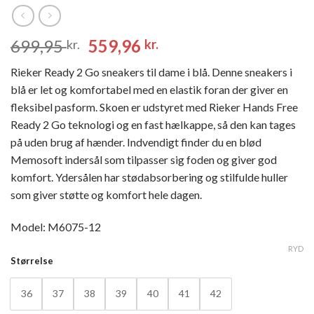
Den
Den
699,95
559,96
kr.
kr.
oprindelige
aktuelle
Rieker Ready 2 Go sneakers til dame i blå. Denne sneakers i
pris
pris
blå er let og komfortabel med en elastik foran der giver en
var:
er:
fleksibel pasform. Skoen er udstyret med Rieker Hands Free
699,95 kr..
559,96 kr..
Ready 2 Go teknologi og en fast hælkappe, så den kan tages
på uden brug af hænder. Indvendigt finder du en blød
Memosoft indersål som tilpasser sig foden og giver god
komfort. Ydersålen har stødabsorbering og stilfulde huller
som giver støtte og komfort hele dagen.
Model: M6075-12
RYD
Størrelse
36
37
38
39
40
41
42