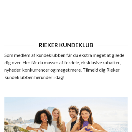
DAME
Rieker Sejlersko Dame
Den
Den
599,95
kr.
479,95
kr.
oprindelige
aktuelle
pris
pris
var:
er:
599,95 kr..
479,95 kr..
RIEKER KUNDEKLUB
Som medlem af kundeklubben får du ekstra meget at glæde
dig over. Her får du masser af fordele, eksklusive rabatter,
nyheder, konkurrencer og meget mere. Tilmeld dig Rieker
kundeklubben herunder i dag!