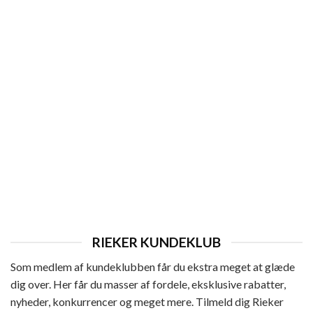
HERRE
Rieker Sneakers Herre
Den
Den
649,95
kr.
519,96
kr.
oprindelige
aktuelle
pris
pris
var:
er:
649,95 kr..
519,96 kr..
RIEKER KUNDEKLUB
Som medlem af kundeklubben får du ekstra meget at glæde
dig over. Her får du masser af fordele, eksklusive rabatter,
nyheder, konkurrencer og meget mere. Tilmeld dig Rieker