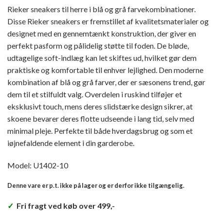
Rieker sneakers til herre i blå og grå farvekombinationer.
Disse Rieker sneakers er fremstillet af kvalitetsmaterialer og
designet med en gennemtænkt konstruktion, der giver en
perfekt pasform og pålidelig støtte til foden. De bløde,
udtagelige soft-indlæg kan let skiftes ud, hvilket gør dem
praktiske og komfortable til enhver lejlighed. Den moderne
kombination af blå og grå farver, der er sæsonens trend, gør
dem til et stilfuldt valg. Overdelen i ruskind tilføjer et
eksklusivt touch, mens deres slidstærke design sikrer, at
skoene bevarer deres flotte udseende i lang tid, selv med
minimal pleje. Perfekte til både hverdagsbrug og som et
iøjnefaldende element i din garderobe.
Model: U1402-10
Denne vare er p.t. ikke på lager og er derfor ikke tilgængelig.
✓
Fri fragt ved køb over 499,-