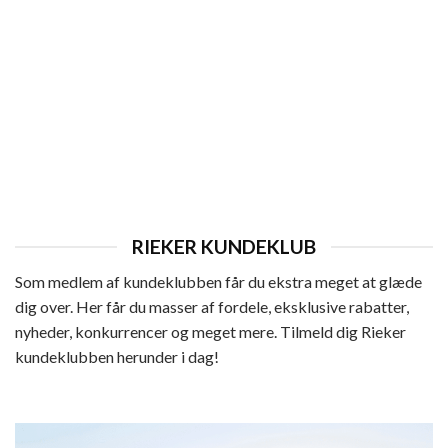
HERRE
Rieker Sneakers Herre
Den
Den
649,95
kr.
519,96
kr.
oprindelige
aktuelle
pris
pris
var:
er:
649,95 kr..
519,96 kr..
RIEKER KUNDEKLUB
Som medlem af kundeklubben får du ekstra meget at glæde
dig over. Her får du masser af fordele, eksklusive rabatter,
nyheder, konkurrencer og meget mere. Tilmeld dig Rieker
kundeklubben herunder i dag!