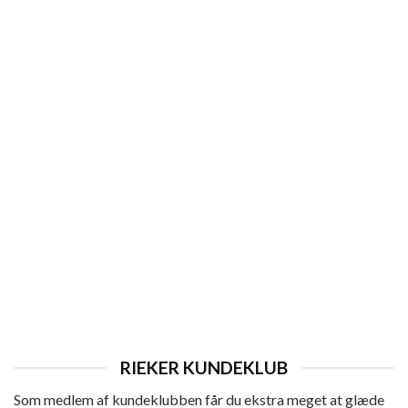
DAME
Rieker Sandal Dame
Den
Den
649,95
kr.
519,96
kr.
oprindelige
aktuelle
pris
pris
var:
er:
649,95 kr..
519,96 kr..
RIEKER KUNDEKLUB
Som medlem af kundeklubben får du ekstra meget at glæde