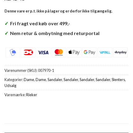
Denne vare er p.t. ikke på lager og er derfor ikke tilgængelig.
✓
Fri fragt ved køb over 499,-
✓
Nem retur & ombytning med returportal
Varenummer (SKU):
007970-1
Kategorier:
Dame
,
Dame
,
Sandaler
,
Sandaler
,
Sandaler
,
Sandaler
,
Slenters
,
Udsalg
Varemærke:
Rieker