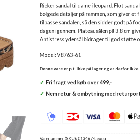
Rieker sandal til dame i leopard. Flot sand
bølgede detaljer på remmen, som giver et f
tilpasse sandalen, så den sidder godt på f
dagen igennem. Plateausålen på 3,8 cm giv
Antistress ydersål bidrager til god støtte og
Model: V8763-61
Denne vare er p.t. ikke på lager og er derfor ikke
✓
Fri fragt ved køb over 499,-
✓
Nem retur & ombytning med returport
Varenummer (SKU):
013467-Leopa