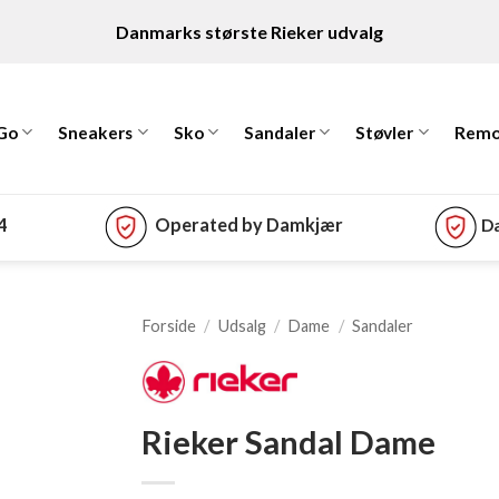
Danmarks største Rieker udvalg
 Go
Sneakers
Sko
Sandaler
Støvler
Remo
74
Operated by Damkjær
Da
Forside
/
Udsalg
/
Dame
/
Sandaler
Rieker Sandal Dame