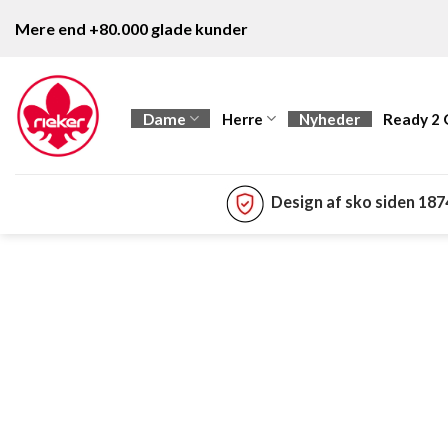
Fortsæt
Mere end +80.000 glade kunder
til
indhold
Dame
Herre
Nyheder
Ready 2
Design af sko siden 18