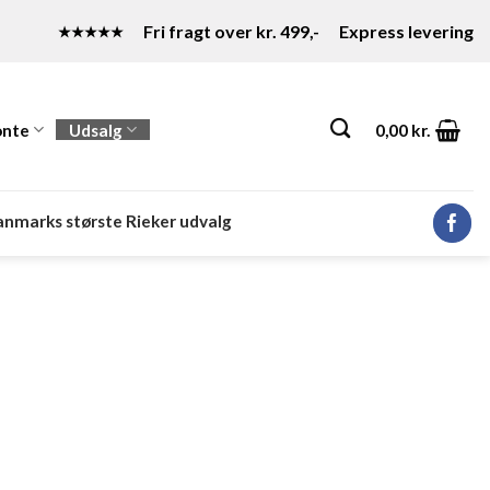
Fri fragt over kr. 499,-
Express levering
★★★★★
nte
Udsalg
0,00
kr.
nmarks største Rieker udvalg