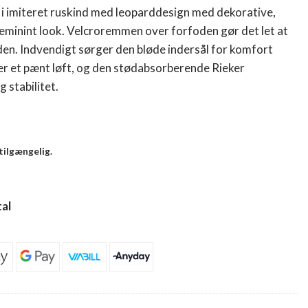
al i imiteret ruskind med leoparddesign med dekorative,
eminint look. Velcroremmen over forfoden gør det let at
oden. Indvendigt sørger den bløde indersål for komfort
er et pænt løft, og den stødabsorberende Rieker
 stabilitet.
 tilgængelig.
al