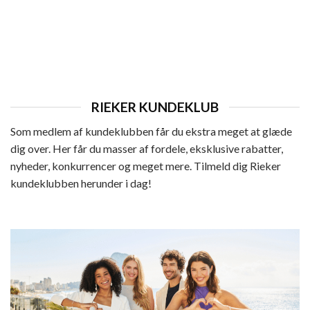
DAME
Rieker Sandal Dame
Den
Den
649,95
kr.
519,96
kr.
oprindelige
aktuelle
pris
pris
var:
er:
649,95 kr..
519,96 kr..
RIEKER KUNDEKLUB
Som medlem af kundeklubben får du ekstra meget at glæde
dig over. Her får du masser af fordele, eksklusive rabatter,
nyheder, konkurrencer og meget mere. Tilmeld dig Rieker
kundeklubben herunder i dag!