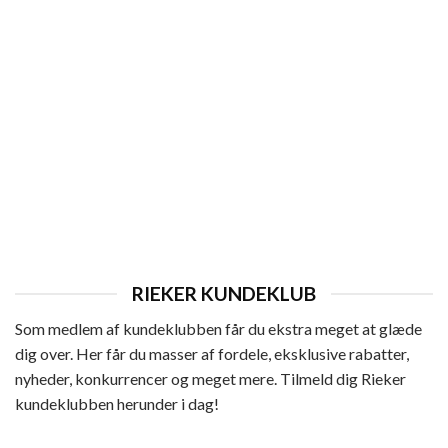
HERRE
Rieker Ready 2 Go Hyttesko Herre
899,95
kr.
RIEKER KUNDEKLUB
Som medlem af kundeklubben får du ekstra meget at glæde
dig over. Her får du masser af fordele, eksklusive rabatter,
nyheder, konkurrencer og meget mere. Tilmeld dig Rieker
kundeklubben herunder i dag!