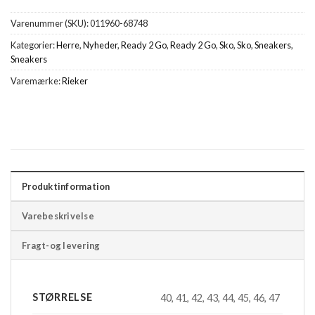
Varenummer (SKU):
011960-68748
Kategorier:
Herre
,
Nyheder
,
Ready 2 Go
,
Ready 2 Go
,
Sko
,
Sko
,
Sneakers
,
Sneakers
Varemærke:
Rieker
Produktinformation
Varebeskrivelse
Fragt-og levering
STØRRELSE
40, 41, 42, 43, 44, 45, 46, 47