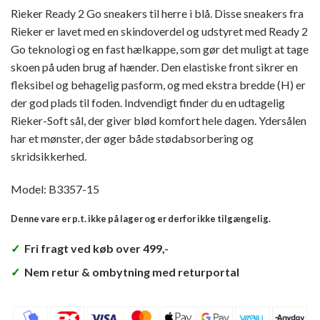
Rieker Ready 2 Go sneakers til herre i blå. Disse sneakers fra
Rieker er lavet med en skindoverdel og udstyret med Ready 2
Go teknologi og en fast hælkappe, som gør det muligt at tage
skoen på uden brug af hænder. Den elastiske front sikrer en
fleksibel og behagelig pasform, og med ekstra bredde (H) er
der god plads til foden. Indvendigt finder du en udtagelig
Rieker-Soft sål, der giver blød komfort hele dagen. Ydersålen
har et mønster, der øger både stødabsorbering og
skridsikkerhed.
Model: B3357-15
Denne vare er p.t. ikke på lager og er derfor ikke tilgængelig.
✓
Fri fragt ved køb over 499,-
✓
Nem retur & ombytning med returportal