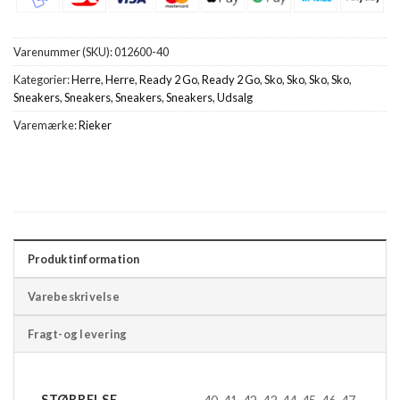
Varenummer (SKU):
012600-40
Kategorier:
Herre
,
Herre
,
Ready 2 Go
,
Ready 2 Go
,
Sko
,
Sko
,
Sko
,
Sko
,
Sneakers
,
Sneakers
,
Sneakers
,
Sneakers
,
Udsalg
Varemærke:
Rieker
Produktinformation
Varebeskrivelse
Fragt-og levering
STØRRELSE