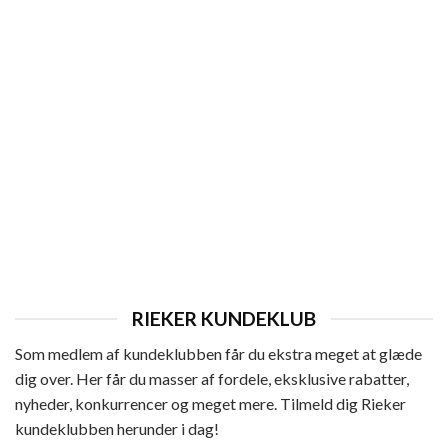
HERRE
Rieker Sneakers Herre
Den
Den
649,95
kr.
519,96
kr.
oprindelige
aktuelle
pris
pris
var:
er:
649,95 kr..
519,96 kr..
RIEKER KUNDEKLUB
Som medlem af kundeklubben får du ekstra meget at glæde
dig over. Her får du masser af fordele, eksklusive rabatter,
nyheder, konkurrencer og meget mere. Tilmeld dig Rieker
kundeklubben herunder i dag!