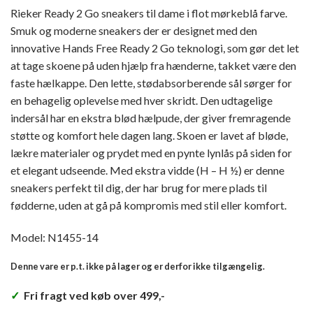
Rieker Ready 2 Go sneakers til dame i flot mørkeblå farve.
Smuk og moderne sneakers der er designet med den
innovative Hands Free Ready 2 Go teknologi, som gør det let
at tage skoene på uden hjælp fra hænderne, takket være den
faste hælkappe. Den lette, stødabsorberende sål sørger for
en behagelig oplevelse med hver skridt. Den udtagelige
indersål har en ekstra blød hælpude, der giver fremragende
støtte og komfort hele dagen lang. Skoen er lavet af bløde,
lækre materialer og prydet med en pynte lynlås på siden for
et elegant udseende. Med ekstra vidde (H – H ½) er denne
sneakers perfekt til dig, der har brug for mere plads til
fødderne, uden at gå på kompromis med stil eller komfort.
Model: N1455-14
Denne vare er p.t. ikke på lager og er derfor ikke tilgængelig.
✓
Fri fragt ved køb over 499,-