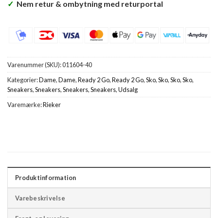
✓
Nem retur & ombytning med returportal
Varenummer (SKU):
011604-40
Kategorier:
Dame
,
Dame
,
Ready 2 Go
,
Ready 2 Go
,
Sko
,
Sko
,
Sko
,
Sko
,
Sneakers
,
Sneakers
,
Sneakers
,
Sneakers
,
Udsalg
Varemærke:
Rieker
Produktinformation
Varebeskrivelse