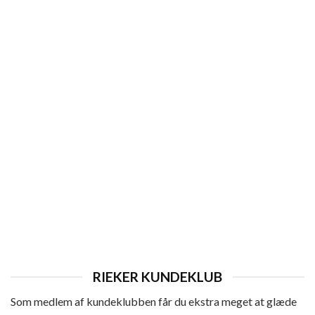
DAME
Rieker Sejlersko Dame
Den
Den
599,95
kr.
479,95
kr.
oprindelige
aktuelle
pris
pris
var:
er:
599,95 kr..
479,95 kr..
RIEKER KUNDEKLUB
Som medlem af kundeklubben får du ekstra meget at glæde