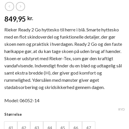
849,95
kr.
Rieker Ready 2 Go hyttesko til herre i blå. Smarte hyttesko
med en flot skindoverdel og funktionelle detaljer, der gør
skoen nem og praktisk i hverdagen. Ready 2 Go og den faste
hælkappe gør, at du kan tage skoen på uden brug af hænder.
Skoen er udstyret med Rieker-Tex, som gør den kraftigt
vandafvisende. Indvendigt finder du en blød og udtagelig sål
samt ekstra bredde (H), der giver god komfort og
rummelighed. Ydersålen med mønster giver øget
stødabsorbering og skridsikkerhed gennem dagen.
Model: 06052-14
RYD
Størrelse
41
42
43
44
45
46
47