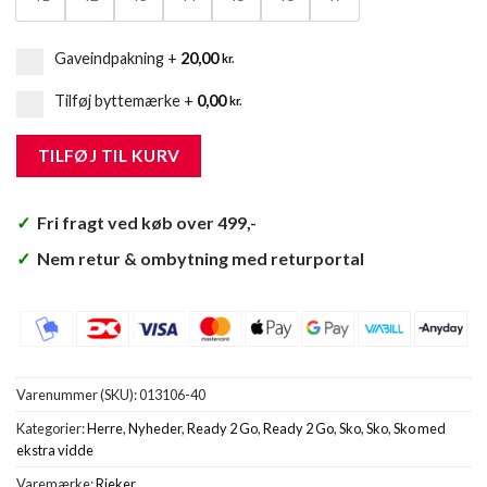
Gaveindpakning
+
20,00
kr.
Tilføj byttemærke
+
0,00
kr.
TILFØJ TIL KURV
✓
Fri fragt ved køb over 499,-
✓
Nem retur & ombytning med returportal
Varenummer (SKU):
013106-40
Kategorier:
Herre
,
Nyheder
,
Ready 2 Go
,
Ready 2 Go
,
Sko
,
Sko
,
Sko med
ekstra vidde
Varemærke:
Rieker