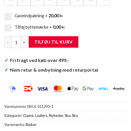
Gaveindpakning
+
20,00
kr.
Tilføj byttemærke
+
0,00
kr.
Rieker Loafers Dame antal
TILFØJ TIL KURV
✓
Fri fragt ved køb over 499,-
✓
Nem retur & ombytning med returportal
Varenummer (SKU):
011293-1
Kategorier:
Dame
,
Loafers
,
Nyheder
,
Sko
,
Sko
Varemærke:
Rieker