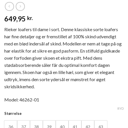
649,95
kr.
Rieker loafers til dame i sort. Denne klassiske sorte loafers
har fine detaljer og er fremstillet af 100% skind udvendigt
med en blød indersål af skind. Modellen er nem at tage på og
har elastik for at sikre en god pasform. En stilfuld guldkæde
over forfoden giver skoen et ekstra pift. Med dens
stødabsorberende såler får du optimal komfort dagen
igennem. Skoen har også en lille hæl, som giver et elegant
udtryk, imens den sorte ydersål er mønstret for øget
skridsikkerhed.
Model: 46262-01
RYD
Størrelse
36
37
38
39
40
41
42
43