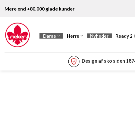
Fortsæt
Mere end +80.000 glade kunder
til
indhold
Dame
Herre
Nyheder
Ready 2
Design af sko siden 18