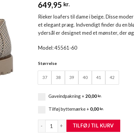
649,95
kr.
Rieker loafers til dame i beige. Disse moder
et elegant præg. Indvendigt finder du en bl
ydersål er designet med et mønster, der ø
Model: 45561-60
Størrelse
37
38
39
40
41
42
Gaveindpakning
+
20,00
kr.
Tilføj byttemærke
+
0,00
kr.
Rieker Loafers Dame antal
TILFØJ TIL KURV