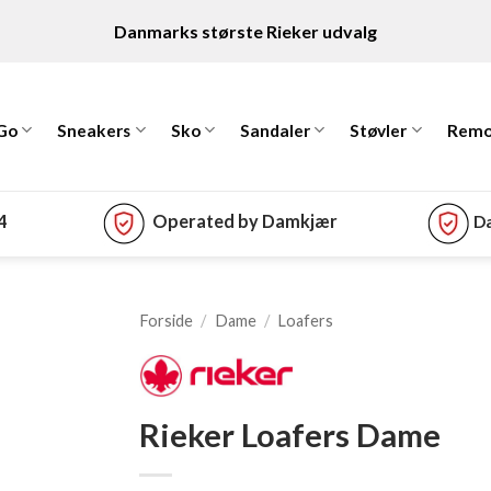
Danmarks største Rieker udvalg
 Go
Sneakers
Sko
Sandaler
Støvler
Remo
74
Operated by Damkjær
Da
Forside
/
Dame
/
Loafers
Rieker Loafers Dame