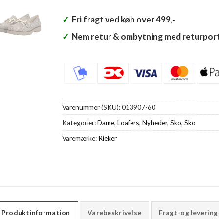
✓
Fri fragt ved køb over 499,-
✓
Nem retur & ombytning med returport
Varenummer (SKU):
013907-60
Kategorier:
Dame
,
Loafers
,
Nyheder
,
Sko
,
Sko
Varemærke:
Rieker
Produktinformation
Varebeskrivelse
Fragt-og levering