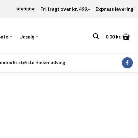
Fri fragt over kr. 499,-
Express levering
★★★★★
nte
Udsalg
0,00
kr.
nmarks største Rieker udvalg