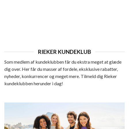
DAME
Rieker Sejlersko Dame
Den
Den
599,95
kr.
479,95
kr.
oprindelige
aktuelle
pris
pris
var:
er:
599,95 kr..
479,95 kr..
RIEKER KUNDEKLUB
Som medlem af kundeklubben får du ekstra meget at glæde
dig over. Her får du masser af fordele, eksklusive rabatter,
nyheder, konkurrencer og meget mere. Tilmeld dig Rieker
kundeklubben herunder i dag!