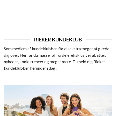
DAME
Rieker Sandal Dame
Den
Den
649,95
kr.
519,96
kr.
oprindelige
aktuelle
pris
pris
var:
er:
649,95 kr..
519,96 kr..
RIEKER KUNDEKLUB
Som medlem af kundeklubben får du ekstra meget at glæde
dig over. Her får du masser af fordele, eksklusive rabatter,
nyheder, konkurrencer og meget mere. Tilmeld dig Rieker
kundeklubben herunder i dag!