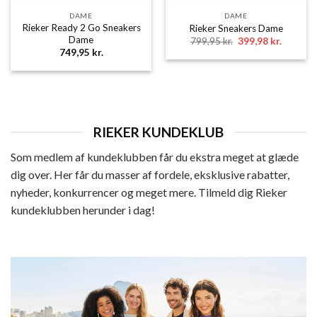
DAME
DAME
Rieker Ready 2 Go Sneakers
Rieker Sneakers Dame
Dame
Den
Den
799,95
kr.
399,98
kr.
oprindelige
aktuelle
749,95
kr.
pris
pris
var:
er:
799,95 kr..
399,98 k
RIEKER KUNDEKLUB
Som medlem af kundeklubben får du ekstra meget at glæde
dig over. Her får du masser af fordele, eksklusive rabatter,
nyheder, konkurrencer og meget mere. Tilmeld dig Rieker
kundeklubben herunder i dag!