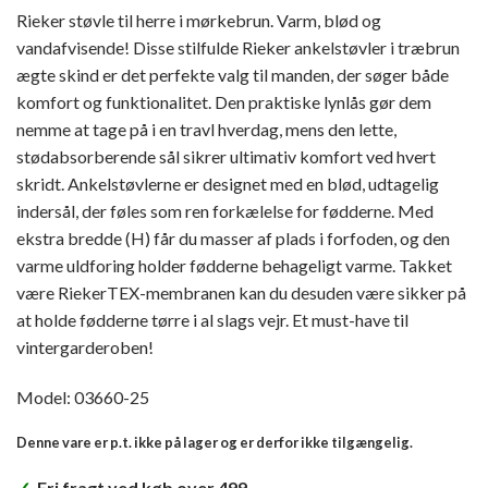
Rieker støvle til herre i mørkebrun. Varm, blød og
vandafvisende! Disse stilfulde Rieker ankelstøvler i træbrun
ægte skind er det perfekte valg til manden, der søger både
komfort og funktionalitet. Den praktiske lynlås gør dem
nemme at tage på i en travl hverdag, mens den lette,
stødabsorberende sål sikrer ultimativ komfort ved hvert
skridt. Ankelstøvlerne er designet med en blød, udtagelig
indersål, der føles som ren forkælelse for fødderne. Med
ekstra bredde (H) får du masser af plads i forfoden, og den
varme uldforing holder fødderne behageligt varme. Takket
være RiekerTEX-membranen kan du desuden være sikker på
at holde fødderne tørre i al slags vejr. Et must-have til
vintergarderoben!
Model: 03660-25
Denne vare er p.t. ikke på lager og er derfor ikke tilgængelig.
✓
Fri fragt ved køb over 499,-