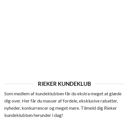
ANKELSTØVLER
Rieker Støvle Dame
699,95
kr.
RIEKER KUNDEKLUB
Som medlem af kundeklubben får du ekstra meget at glæde
dig over. Her får du masser af fordele, eksklusive rabatter,
nyheder, konkurrencer og meget mere. Tilmeld dig Rieker
kundeklubben herunder i dag!