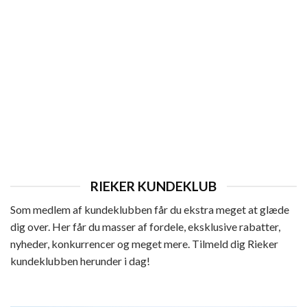
ANKELSTØVLER
Rieker Støvle Dame
899,95
kr.
RIEKER KUNDEKLUB
Som medlem af kundeklubben får du ekstra meget at glæde
dig over. Her får du masser af fordele, eksklusive rabatter,
nyheder, konkurrencer og meget mere. Tilmeld dig Rieker
kundeklubben herunder i dag!