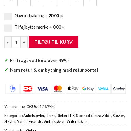
Gaveindpakning
+
20,00
kr.
Tilføj byttemærke
+
0,00
kr.
Rieker Støvle Herre antal
TILFØJ TIL KURV
✓
Fri fragt ved køb over 499,-
✓
Nem retur & ombytning med returportal
Varenummer (SKU):
012879-20
Kategorier:
Ankelstøvler
,
Herre
,
RiekerTEX
,
Sko med ekstra vidde
,
Støvler
,
Støvler
,
Vandafvisende
,
Vinterstøvler
,
Vinterstøvler
Varemærke:
Rieker