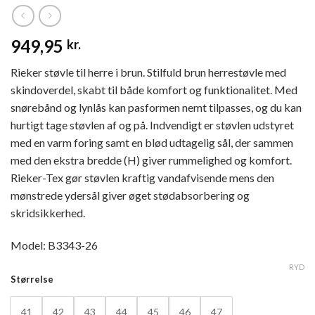
949,95
kr.
Rieker støvle til herre i brun. Stilfuld brun herrestøvle med
skindoverdel, skabt til både komfort og funktionalitet. Med
snørebånd og lynlås kan pasformen nemt tilpasses, og du kan
hurtigt tage støvlen af og på. Indvendigt er støvlen udstyret
med en varm foring samt en blød udtagelig sål, der sammen
med den ekstra bredde (H) giver rummelighed og komfort.
Rieker-Tex gør støvlen kraftig vandafvisende mens den
mønstrede ydersål giver øget stødabsorbering og
skridsikkerhed.
Model: B3343-26
RYD
Størrelse
41
42
43
44
45
46
47