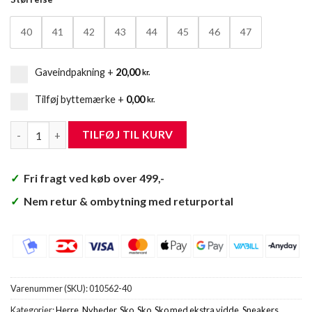
40
41
42
43
44
45
46
47
Gaveindpakning
+
20,00
kr.
Tilføj byttemærke
+
0,00
kr.
Rieker Sneakers Herre antal
TILFØJ TIL KURV
✓
Fri fragt ved køb over 499,-
✓
Nem retur & ombytning med returportal
Varenummer (SKU):
010562-40
Kategorier:
Herre
,
Nyheder
,
Sko
,
Sko
,
Sko med ekstra vidde
,
Sneakers
,