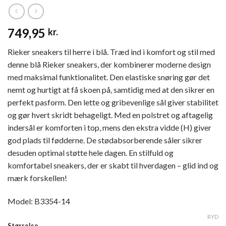
749,95
kr.
Rieker sneakers til herre i blå. Træd ind i komfort og stil med
denne blå Rieker sneakers, der kombinerer moderne design
med maksimal funktionalitet. Den elastiske snøring gør det
nemt og hurtigt at få skoen på, samtidig med at den sikrer en
perfekt pasform. Den lette og gribevenlige sål giver stabilitet
og gør hvert skridt behageligt. Med en polstret og aftagelig
indersål er komforten i top, mens den ekstra vidde (H) giver
god plads til fødderne. De stødabsorberende såler sikrer
desuden optimal støtte hele dagen. En stilfuld og
komfortabel sneakers, der er skabt til hverdagen – glid ind og
mærk forskellen!
Model: B3354-14
RYD
Størrelse