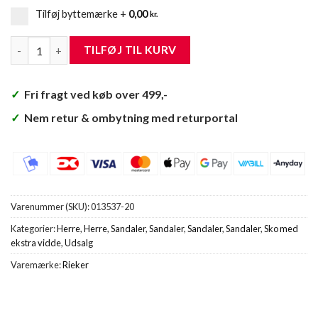
Tilføj byttemærke
+
0,00
kr.
Rieker Sandal Herre antal
TILFØJ TIL KURV
✓
Fri fragt ved køb over 499,-
✓
Nem retur & ombytning med returportal
Varenummer (SKU):
013537-20
Kategorier:
Herre
,
Herre
,
Sandaler
,
Sandaler
,
Sandaler
,
Sandaler
,
Sko med
ekstra vidde
,
Udsalg
Varemærke:
Rieker