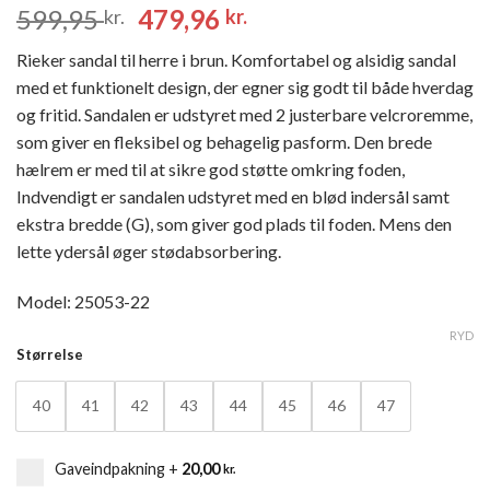
Den
Den
599,95
479,96
kr.
kr.
oprindelige
aktuelle
Rieker sandal til herre i brun. Komfortabel og alsidig sandal
pris
pris
med et funktionelt design, der egner sig godt til både hverdag
var:
er:
og fritid. Sandalen er udstyret med 2 justerbare velcroremme,
599,95 kr..
479,96 kr..
som giver en fleksibel og behagelig pasform. Den brede
hælrem er med til at sikre god støtte omkring foden,
Indvendigt er sandalen udstyret med en blød indersål samt
ekstra bredde (G), som giver god plads til foden. Mens den
lette ydersål øger stødabsorbering.
Model: 25053-22
RYD
Størrelse
40
41
42
43
44
45
46
47
Gaveindpakning
+
20,00
kr.